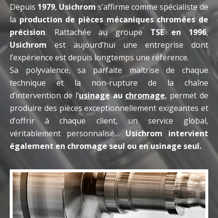
Depuis
1979
,
Usichrom
s’affirme comme spécialiste de
la
production de pièces mécaniques chromées de
précision
. Rattachée au groupe
TSE en 1996
,
Usichrom
est aujourd’hui une entreprise dont
l’expérience est depuis longtemps une référence.
Sa polyvalence, sa parfaite maîtrise de chaque
technique et la non-rupture de la chaîne
d’intervention de l’
usinage
au
chromage
, permet de
produire des pièces exceptionnellement exigeantes et
d’offrir à chaque client, un service global,
véritablement personnalisé…
Usichrom intervient
également en chromage seul ou en usinage seul.